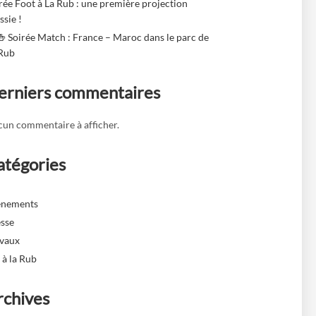
rée Foot à La Rub : une première projection
ssie !
🍻 Soirée Match : France – Maroc dans le parc de
 Rub
erniers commentaires
un commentaire à afficher.
atégories
ènements
sse
avaux
 à la Rub
rchives