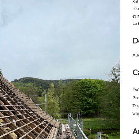
Soi
réu
⚽️ 
La
D
Auc
C
Év
Pre
Tr
Vie
A