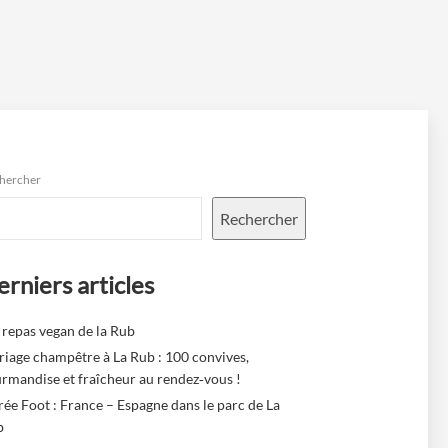
hercher
Rechercher
rniers articles
 repas vegan de la Rub
iage champêtre à La Rub : 100 convives,
rmandise et fraîcheur au rendez‑vous !
rée Foot : France – Espagne dans le parc de La
b