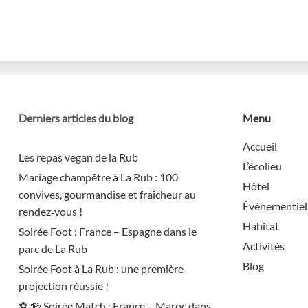
Derniers articles du blog
Menu
Accueil
Les repas vegan de la Rub
L’écolieu
Mariage champêtre à La Rub : 100
Hôtel
convives, gourmandise et fraîcheur au
Événementiel
rendez‑vous !
Habitat
Soirée Foot : France – Espagne dans le
Activités
parc de La Rub
Blog
Soirée Foot à La Rub : une première
projection réussie !
⚽️ 🍻 Soirée Match : France – Maroc dans