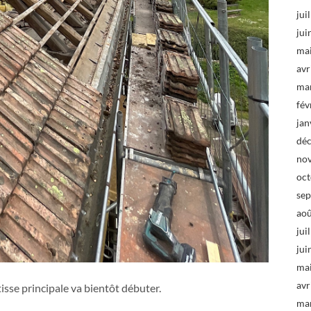
jui
jui
ma
avr
ma
fév
jan
dé
no
oc
se
ao
jui
jui
ma
avr
tisse principale va bientôt débuter.
ma