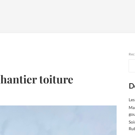
Rec
hantier toiture
De
Les
Mar
gou
Soi
Ru