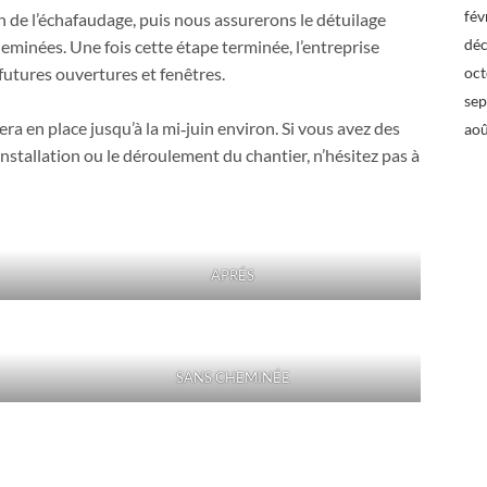
fév
ion de l’échafaudage, puis nous assurerons le détuilage
dé
heminées. Une fois cette étape terminée, l’entreprise
 futures ouvertures et fenêtres.
oc
se
ra en place jusqu’à la mi‑juin environ. Si vous avez des
ao
tallation ou le déroulement du chantier, n’hésitez pas à
APRÉS
SANS CHEMINÉE