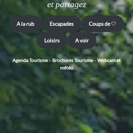
et partagez
A la rub
Escapades
Coups de
🤍
Loisirs
A voir
Agenda Touri
sme
–
Brochures Tourisme
–
Webcam et
météo