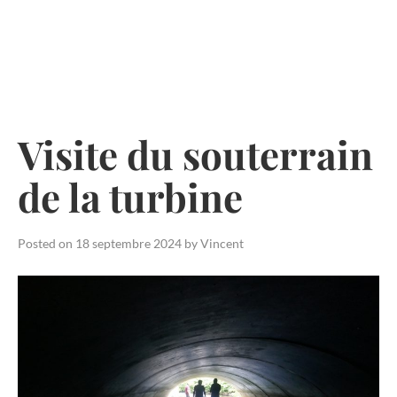
Skip
to
content
Visite du souterrain
de la turbine
Posted on
18 septembre 2024
by
Vincent