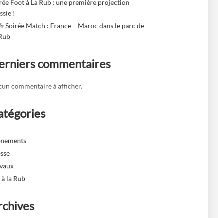
rée Foot à La Rub : une première projection
ssie !
🍻 Soirée Match : France – Maroc dans le parc de
 Rub
erniers commentaires
un commentaire à afficher.
atégories
ènements
sse
avaux
 à la Rub
rchives