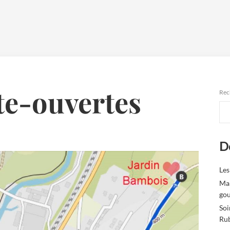
te-ouvertes
Rec
De
Les
Mar
gou
Soi
Ru