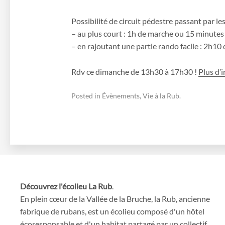
Possibilité de circuit pédestre passant par les 
– au plus court : 1h de marche ou 15 minutes d
– en rajoutant une partie rando facile : 2h1
Rdv ce dimanche de 13h30 à 17h30 !
Plus d’
Posted in
Évènements
,
Vie à la Rub
.
Découvrez l'écolieu La Rub
.
En plein cœur de la Vallée de la Bruche, la Rub, ancienne
fabrique de rubans, est un écolieu composé d'un hôtel
écoresponsable et d'un habitat partagé par un collectif