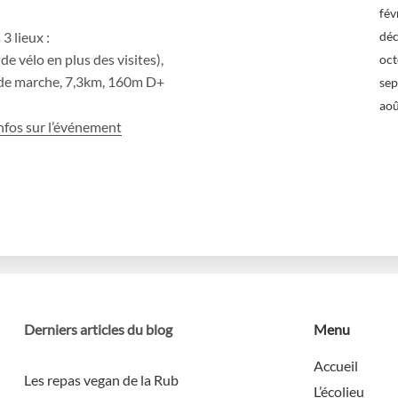
fév
dé
3 lieux :
e vélo en plus des visites),
oc
0 de marche, 7,3km, 160m D+
se
ao
infos sur l’événement
Derniers articles du blog
Menu
Accueil
Les repas vegan de la Rub
L’écolieu