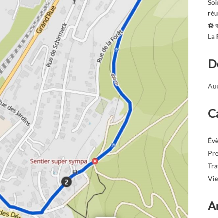
Soi
réu
⚽️ 
La
D
Auc
C
Év
Pre
Tr
Vie
A