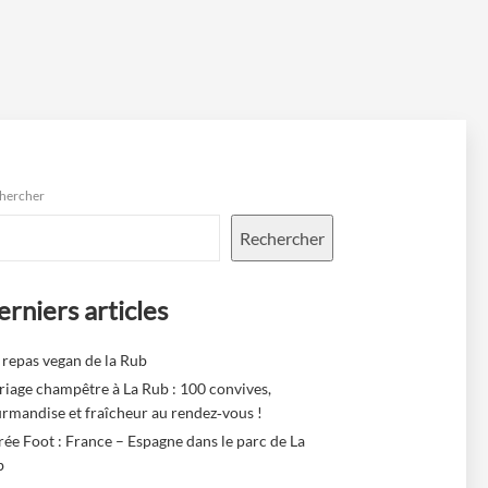
hercher
Rechercher
rniers articles
 repas vegan de la Rub
iage champêtre à La Rub : 100 convives,
rmandise et fraîcheur au rendez‑vous !
rée Foot : France – Espagne dans le parc de La
b