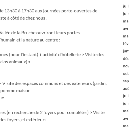
jui
de 13h30 à 17h30 aux journées porte-ouvertes de
jui
uste à côté de chez nous !
ma
avr
Vallée de la Bruche ouvriront leurs portes.
ma
l’humain et la nature au centre :
fév
jan
nnes (pour l’instant) + activité d’hôtellerie > Visite des
dé
nclos animaux) »
no
oc
se
 > Visite des espaces communs et des extérieurs (jardin,
ao
 de pomme maison
jui
que
jui
ma
nnes (en recherche de 2 foyers pour compléter) > Visite
avr
s foyers, et extérieurs.
ma