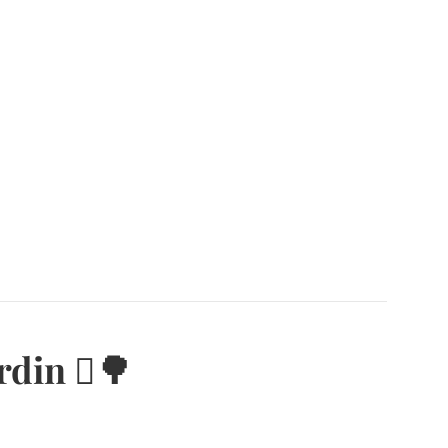
rdin 🪏🌳