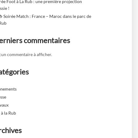
rée Foot à La Rub : une première projection
ssie !
🍻 Soirée Match : France – Maroc dans le parc de
 Rub
erniers commentaires
un commentaire à afficher.
atégories
ènements
sse
avaux
 à la Rub
rchives