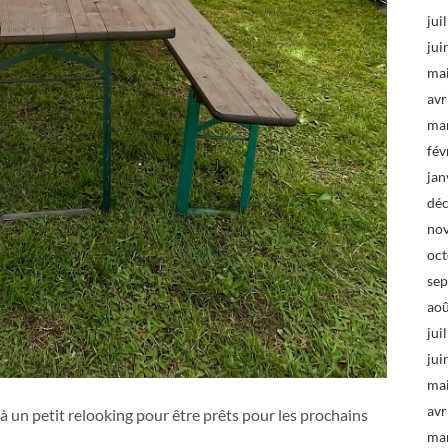
jui
jui
ma
avr
ma
fév
jan
dé
no
oc
se
ao
jui
jui
ma
avr
 à un petit relooking pour être prêts pour les prochains
ma