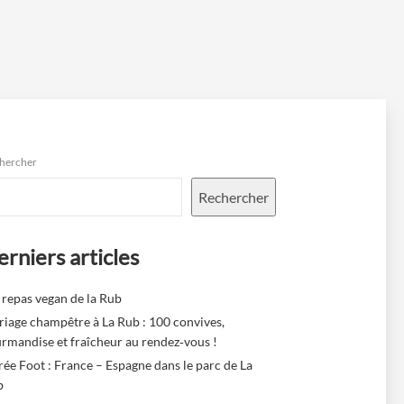
hercher
Rechercher
rniers articles
 repas vegan de la Rub
iage champêtre à La Rub : 100 convives,
rmandise et fraîcheur au rendez‑vous !
rée Foot : France – Espagne dans le parc de La
b