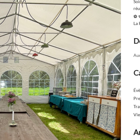
Soi
réu
⚽️ 
La
D
Auc
C
Év
Pre
Tr
Vie
A