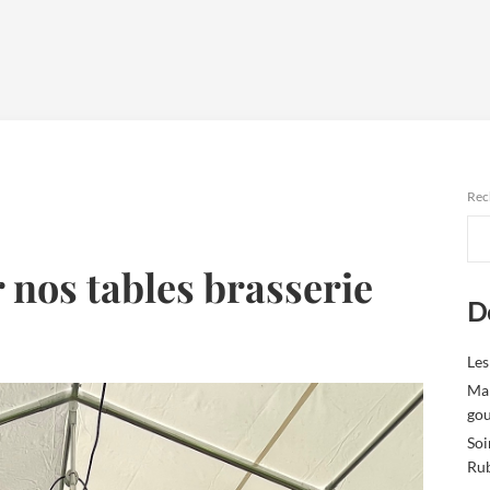
Rec
 nos tables brasserie
De
Les
Mar
gou
Soi
Ru