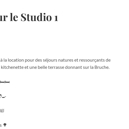
r le Studio 1
 à la location pour des séjours natures et ressourçants de
kitchenette et une belle terrasse donnant sur la Bruche.
🛏️🛏️
‍🍳
 🛀
s 🌳