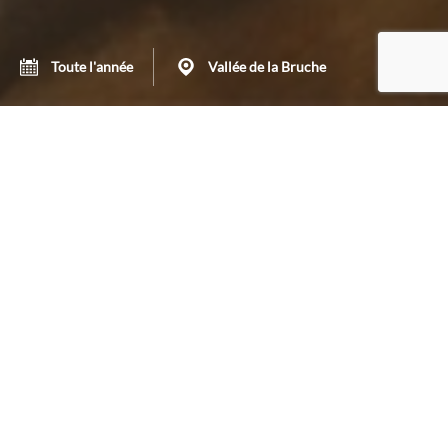
Toute l'année
Vallée de la Bruche
La Vallée de la Bruche est un pays d’artisanat. Il serait
dommage que vous n’en profitiez pas lors de votre séjour.
Les Confitures du Climont
Fabrication artisanale au cœur de l’Alsace depuis plus de 30
ans de confitures, gelées et crufitures, des recettes
perpétuées par la tradition. C’est au Climont que la Bruche,
rivière traversant la Rubanerie, prend sa source.
https://confituresduclimont.com/